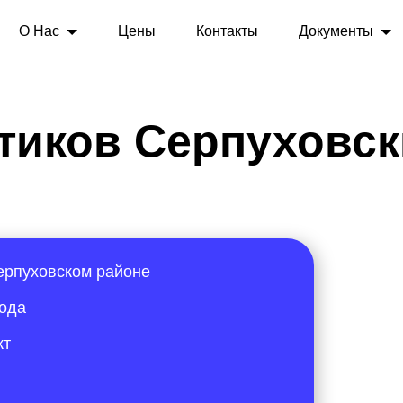
О Нас
Цены
Контакты
Документы
тиков Серпуховс
ерпуховском районе
года
кт