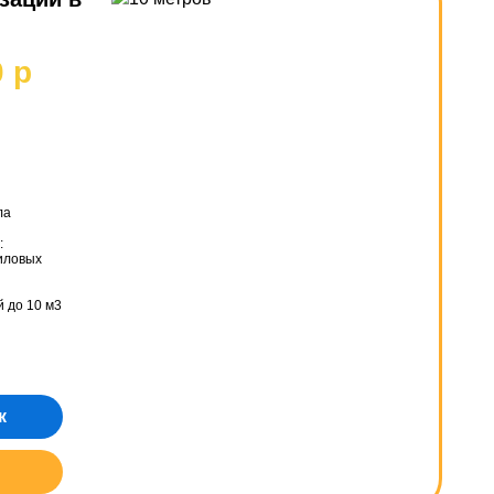
0 р
ла
:
 иловых
й до 10 м3
к