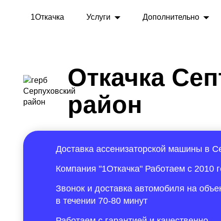
1Откачка
Услуги
Дополнительно
Откачка Сеп
район
Доставка ассенизаторской машины в С
Компания "1Откачка" Работаем с 2010 
Звонок и доставка автомобиля на объе
в течении 70-80 минут
Работаем с гарантией и качественно