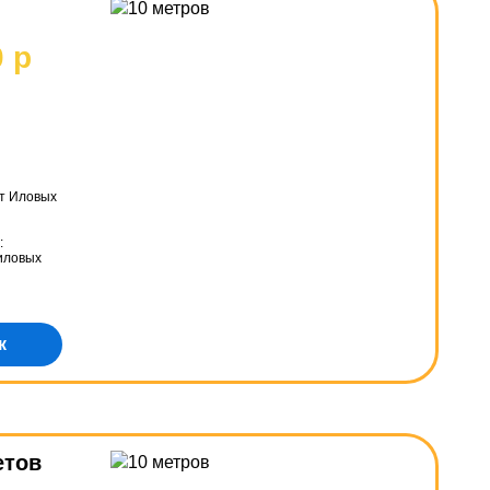
0 р
от Иловых
:
 иловых
к
етов