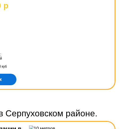
0 р
:
ой
 куб
к
в Серпуховском районе.
зации в