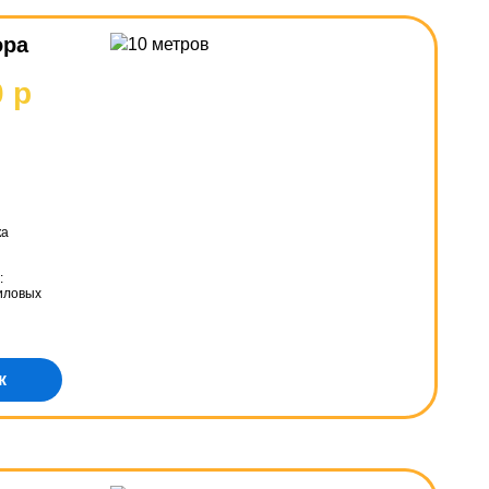
ора
0 р
ка
:
 иловых
к